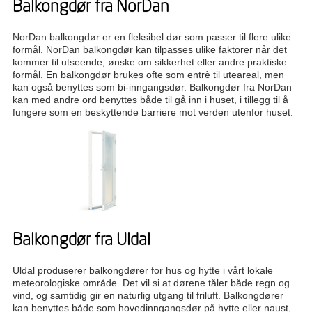
Balkongdør fra NorDan
NorDan balkongdør er en fleksibel dør som passer til flere ulike
formål. NorDan balkongdør kan tilpasses ulike faktorer når det
kommer til utseende, ønske om sikkerhet eller andre praktiske
formål. En balkongdør brukes ofte som entrè til uteareal, men
kan også benyttes som bi-inngangsdør. Balkongdør fra NorDan
kan med andre ord benyttes både til gå inn i huset, i tillegg til å
fungere som en beskyttende barriere mot verden utenfor huset.
Balkongdør fra Uldal
Uldal produserer balkongdører for hus og hytte i vårt lokale
meteorologiske område. Det vil si at dørene tåler både regn og
vind, og samtidig gir en naturlig utgang til friluft. Balkongdører
kan benyttes både som hovedinngangsdør på hytte eller naust,