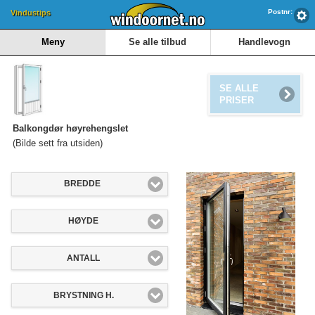
Postnr:
Vindustips
Meny
Se alle tilbud
Handlevogn
SE ALLE
PRISER
Balkongdør høyrehengslet
(Bilde sett fra utsiden)
BREDDE
HØYDE
ANTALL
BRYSTNING H.